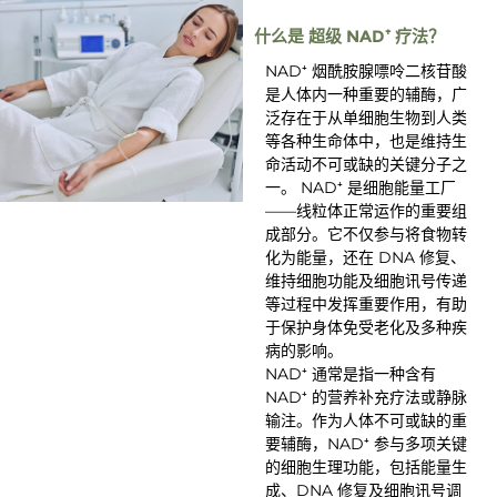
什么是 超级 NAD⁺ 疗法？
NAD⁺ 烟酰胺腺嘌呤二核苷酸
是人体内一种重要的辅酶，广
泛存在于从单细胞生物到人类
等各种生命体中，也是维持生
命活动不可或缺的关键分子之
一。 NAD⁺ 是细胞能量工厂
——线粒体正常运作的重要组
成部分。它不仅参与将食物转
化为能量，还在 DNA 修复、
维持细胞功能及细胞讯号传递
等过程中发挥重要作用，有助
于保护身体免受老化及多种疾
病的影响。
NAD⁺ 通常是指一种含有
NAD⁺ 的营养补充疗法或静脉
输注。作为人体不可或缺的重
要辅酶，NAD⁺ 参与多项关键
的细胞生理功能，包括能量生
成、DNA 修复及细胞讯号调