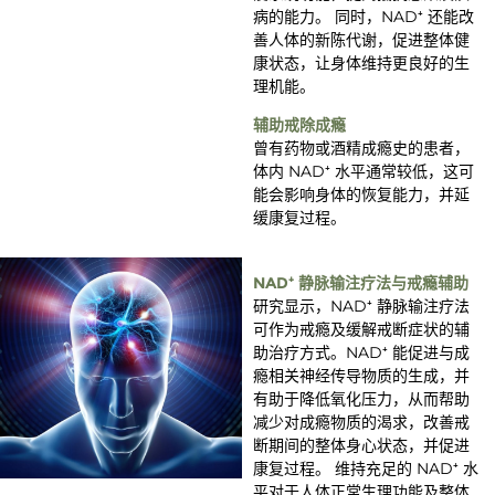
病的能力。 同时，NAD⁺ 还能改
善人体的新陈代谢，促进整体健
康状态，让身体维持更良好的生
理机能。
辅助戒除成瘾
曾有药物或酒精成瘾史的患者，
体内 NAD⁺ 水平通常较低，这可
能会影响身体的恢复能力，并延
缓康复过程。
NAD⁺ 静脉输注疗法与戒瘾辅助
研究显示，NAD⁺ 静脉输注疗法
可作为戒瘾及缓解戒断症状的辅
助治疗方式。NAD⁺ 能促进与成
瘾相关神经传导物质的生成，并
有助于降低氧化压力，从而帮助
减少对成瘾物质的渴求，改善戒
断期间的整体身心状态，并促进
康复过程。 维持充足的 NAD⁺ 水
平对于人体正常生理功能及整体