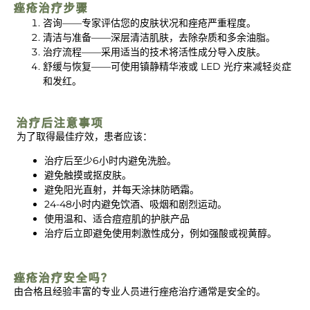
痤疮治疗步骤
咨询——专家评估您的皮肤状况和痤疮严重程度。
清洁与准备——深层清洁肌肤，去除杂质和多余油脂。
治疗流程——采用适当的技术将活性成分导入皮肤。
舒缓与恢复——可使用镇静精华液或 LED 光疗来减轻炎症
和发红。
治疗后注意事项
为了取得最佳疗效，患者应该：
治疗后至少6小时内避免洗脸。
避免触摸或抠皮肤。
避免阳光直射，并每天涂抹防晒霜。
24-48小时内避免饮酒、吸烟和剧烈运动。
使用温和、适合痘痘肌的护肤产品
治疗后立即避免使用刺激性成分，例如强酸或视黄醇。
痤疮治疗安全吗？
由合格且经验丰富的专业人员进行痤疮治疗通常是安全的。