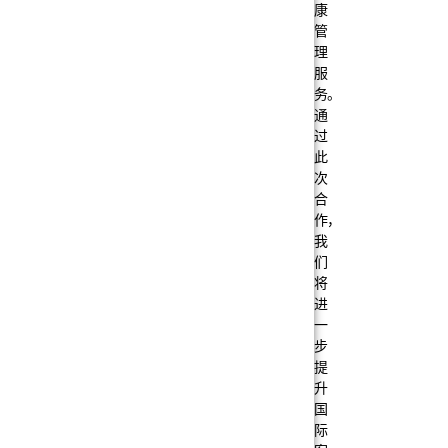
康
管
理
服
务。
通
过
此
次
合
作，
我
们
将
进
一
步
提
升
国
际