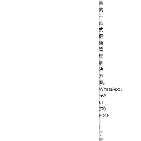
善
的
一
站
式
健
康
管
理
解
决
方
案。
WhatsApp：
+66
61
270
6046
[
了
解