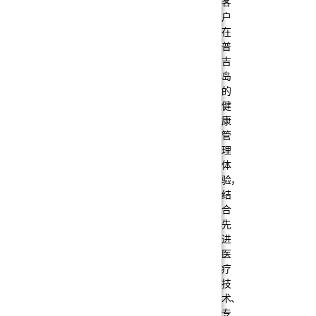
客
户
在
普
吉
岛
的
健
康
管
理
体
验，
结
合
先
进
医
疗
技
术、
专