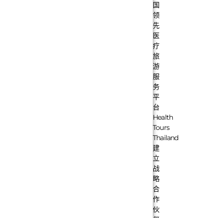
国
领
先
医
疗
旅
游
服
务
平
台
Health
Tours
Thailand
建
立
战
略
合
作
伙