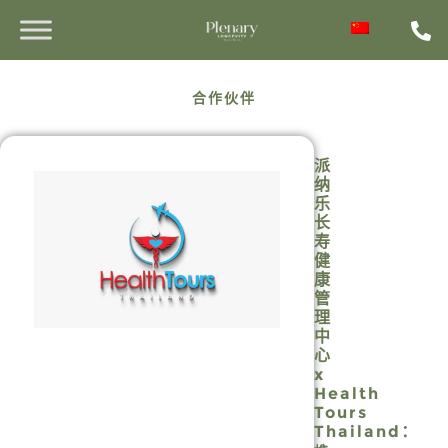
合作伙伴
派
纳
乐
长
寿
健
康
管
理
中
心
x
Health
Tours
Thailand：