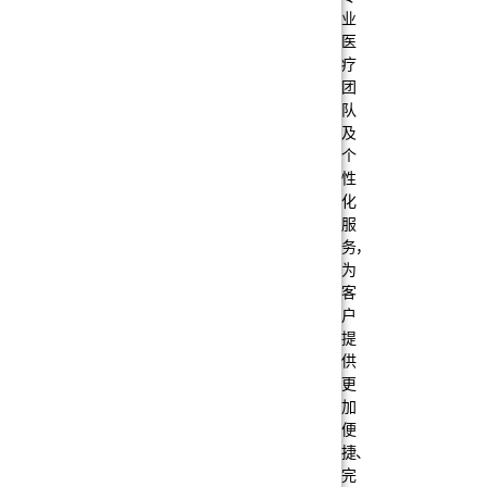
业
医
疗
团
队
及
个
性
化
服
务，
为
客
户
提
供
更
加
便
捷、
完