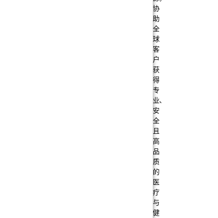
协
助
全
球
客
户
获
得
专
业、
安
全
且
高
品
质
的
医
疗
与
健