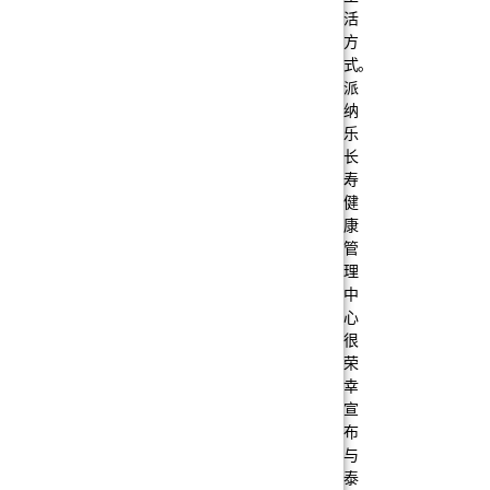
活
方
式。
派
纳
乐
长
寿
健
康
管
理
中
心
很
荣
幸
宣
布
与
泰