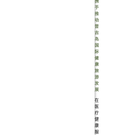
携
手
推
动
普
吉
岛
国
际
健
康
旅
游
发
展
在
医
疗
健
康
服