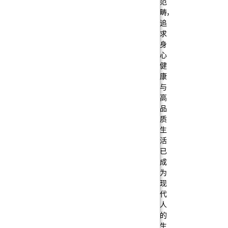
范
畴，
追
求
身
心
健
康
与
高
品
质
生
活
已
成
为
现
代
人
的
生