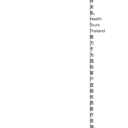
伴
关
系。
Health
Tours
Thailand
致
力
于
为
国
际
客
户
连
接
优
质
医
疗
资
源，