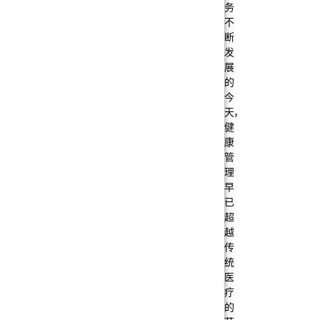
务
不
断
发
展
的
今
天，
健
康
管
理
早
已
超
越
传
统
医
疗
的