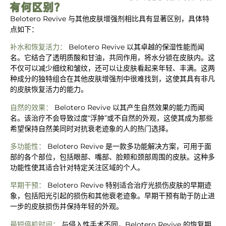
有何区别？
Belotero Revive 与其他皮肤增强剂相比具有显著区别，具体特
点如下：
补水和恢复活力：
Belotero Revive 以其卓越的保湿性能而闻
名。它结合了透明质酸和甘油，共同作用，将水分锁在皮肤内。这
不仅可以减少细纹和皱纹，还可以让皮肤看起来年轻、丰满。这两
种成分的独特组合在其他皮肤增强剂中很难找到，这使其具有非凡
的皮肤恢复活力的能力。
自然的效果：
Belotero Revive 以其产生自然效果的能力而闻
名。该治疗不会导致过度“浮肿”或不自然的外观，这使其成为那些
希望保持自然美同时对抗衰老迹象的人的热门选择。
多功能性：
Belotero Revive 是一款多功能解决方案，可用于面
部的各个部位，包括眼部、嘴部、脸颊和颈部周围的皮肤。这种多
功能性使其适合针对特定关注区域的个人。
早期干预：
Belotero Revive 特别适合治疗光损伤皮肤的早期迹
象，包括阳光引起的损伤和其他衰老迹象。早期干预有助于防止进
一步的皮肤损伤并保持年轻的外观。
最短停机时间：
与侵入性手术不同，Belotero Revive 的恢复期