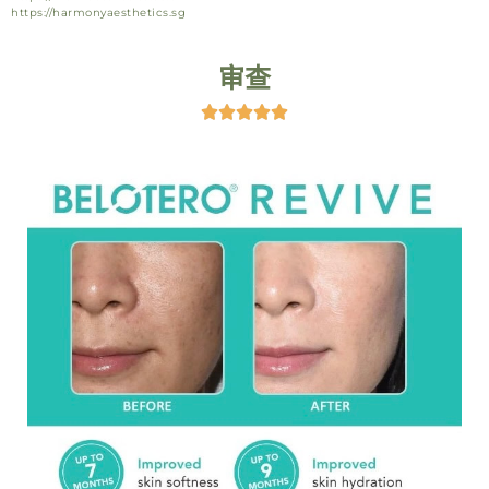
https://harmonyaesthetics.sg
审查




