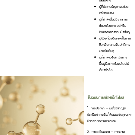
ผู้ที่ประสบปัญหาผมร่วง
หรือผมบาง
ผู้ที่กำลังฟื้นตัวจากการ
รักษาด้วยเลเซอร์หรือ
หัตถการทางผิวหนังอื่นๆ
ผู้ป่วยที่มีรอยแผลเป็นจาก
สิวหรือความผิดปกติทาง
ผิวหนังอื่นๆ
ผู้ที่กำลังมองหาวิธีการ
ฟื้นฟูผิวและเส้นผมโดยไม่
ต้องผ่าตัด
ขั้นตอนการสร้างเอ็กโซโซม
1. การปรึกษา – ผู้เชี่ยวชาญจะ
ประเมินสภาพผิว/เส้นผมของคุณและ
พิจารณาความเหมาะสม
2. การเตรียมการ – ทำความ