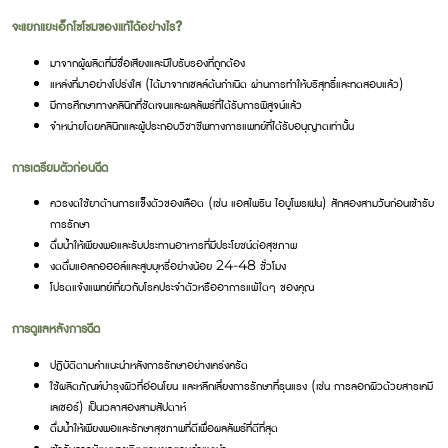
จะแยกแยะเอ็กโซโซมของแท้ได้อย่างไร?
มาจากผู้ผลิตที่มีชื่อเสียงและมีใบรับรองที่ถูกต้อง
แหล่งที่มาอย่างโปร่งใส (ได้มาจากเซลล์ต้นกำเนิด ผ่านการทำให้บริสุทธิ์และทดสอบแล้ว)
มีการศึกษาทางคลินิกที่ชัดเจนและผลลัพธ์ที่ได้รับการพิสูจน์แล้ว
จำหน่ายโดยคลินิกและผู้ประกอบวิชาชีพทางการแพทย์ที่ได้รับอนุญาตเท่านั้น
การเตรียมตัวก่อนฉีด
ควรงดใช้ยาต้านการแข็งตัวของเลือด (เช่น แอสไพริน ไอบูโพรเฟน) สักสองสามวันก่อนเข้ารับ
การรักษา
ดื่มน้ำให้เพียงพอและรับประทานอาหารที่มีประโยชน์ต่อสุขภาพ
งดดื่มแอลกอฮอล์และสูบบุหรี่อย่างน้อย 24-48 ชั่วโมง
โปรดแจ้งแพทย์เกี่ยวกับโรคประจำตัวหรืออาการแพ้ใดๆ ของคุณ
การดูแลหลังการฉีด
ปฏิบัติตามคำแนะนำหลังการรักษาอย่างเคร่งครัด
ใช้ผลิตภัณฑ์บำรุงผิวที่อ่อนโยน และหลีกเลี่ยงการรักษาที่รุนแรง (เช่น การลอกผิวด้วยสารเคมี
เลเซอร์) เป็นเวลาสองสามสัปดาห์
ดื่มน้ำให้เพียงพอและรักษาสุขภาพที่ดีเพื่อผลลัพธ์ที่ดีที่สุด
เข้ารับการนัดหมายติดตามผลตามคำแนะนำ