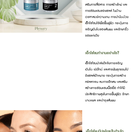
เสริมการสื่อสาร การสร้างใหม่ และ
การซ่อมแซมของเซลล์ ในด้าน
เวชศาสตร์ความงาม การบำบัดด้วย
เอ็กโซโซมใช้เพื่อฟื้นฟูผิว กระตุ้นการ
เจริญเติบโตของเส้นผม และรักษาริ้ว
รอยแห่งวัย
เอ็กโซโซมทำงานอย่างไร?
เอ็กโซโซมนำส่งปัจจัยการเจริญ
เติบโต เปปไทด์ และสารพันธุกรรมไป
ยังเซลล์เป้าหมาย กระตุ้นการสร้าง
คอลลาเจน ลดการอักเสบ และเสริม
สร้างการซ่อมแซมเนื้อเยื่อ ทำให้มี
ประสิทธิภาพสูงในการฟื้นฟูผิว รักษา
บาดแผล และบำรุงเส้นผม
เอ็กโซโซมมีประโยชน์ในด้านใด