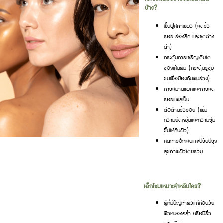
บ้าง?
ฟื้นฟูสภาพผิว (ลดริ้ว
รอย ร่องลึก และจุดด่าง
ดำ)
กระตุ้นการเจริญเติบโต
ของเส้นผม (กระตุ้นรูขุม
ขนเพื่อป้องกันผมร่วง)
การสมานแผลและการลด
รอยแผลเป็น
ต่อต้านริ้วรอย (เพิ่ม
ความยืดหยุ่นและความชุ่ม
ชื้นให้กับผิว)
ลดการอักเสบและปรับปรุง
สุขภาพผิวโดยรวม
เอ็กโซมเหมาะสำหรับใคร?
ผู้ที่มีปัญหาผิวแก่ก่อนวัย
ผิวหมองคล้ำ หรือมีริ้ว
รอยเล็กๆ