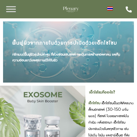
ฟื้นฟูผิวจากภายในด้วยการบำบัดด้วยเอ็กโซโซม
ทรีทเมนต์ฟื้นฟูผิวรุ่นใหม่ล่าสุด ที่ช่วยซ่อมแซมเซลล์ กระตุ้นการสร้างคอลลาเจน และคืน
ความอ่อนเยาว์และสุขภาพดีให้กับผิว
เอ็กโซโซมคืออะไร?
เอ็กโซโซม
เอ็กโซโซมเป็นเวสิเคิลขนาด
เล็กนอกเซลล์ (30-150 นาโน
เมตร) ที่เซลล์ โดยเฉพาะเซลล์ต้น
กำเนิด หลั่งออกมา เอ็กโซโซม
ประกอบด้วยโมเลกุลชีวภาพ เช่น
โปรตีน ไขมัน และอาร์เอ็นเอ ที่ส่ง