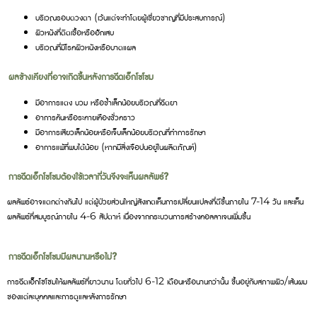
บริเวณรอบดวงตา (เว้นแต่จะทำโดยผู้เชี่ยวชาญที่มีประสบการณ์)
ผิวหนังที่ติดเชื้อหรืออักเสบ
บริเวณที่มีโรคผิวหนังหรือบาดแผล
ผลข้างเคียงที่อาจเกิดขึ้นหลังการฉีดเอ็กโซโซม
มีอาการแดง บวม หรือช้ำเล็กน้อยบริเวณที่ฉีดยา
อาการคันหรือระคายเคืองชั่วคราว
มีอาการเสียวเล็กน้อยหรือเจ็บเล็กน้อยบริเวณที่ทำการรักษา
อาการแพ้ที่พบได้น้อย (หากมีสิ่งเจือปนอยู่ในผลิตภัณฑ์)
การฉีดเอ็กโซโซมต้องใช้เวลากี่วันจึงจะเห็นผลลัพธ์?
ผลลัพธ์อาจแตกต่างกันไป แต่ผู้ป่วยส่วนใหญ่สังเกตเห็นการเปลี่ยนแปลงที่ดีขึ้นภายใน 7-14 วัน และเห็น
ผลลัพธ์ที่สมบูรณ์ภายใน 4-6 สัปดาห์ เนื่องจากกระบวนการสร้างคอลลาเจนเพิ่มขึ้น
การฉีดเอ็กโซโซมมีผลนานหรือไม่?
การฉีดเอ็กโซโซมให้ผลลัพธ์ที่ยาวนาน โดยทั่วไป 6-12 เดือนหรือนานกว่านั้น ขึ้นอยู่กับสภาพผิว/เส้นผม
ของแต่ละบุคคลและการดูแลหลังการรักษา