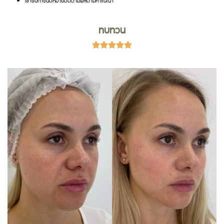
ทบทวน




