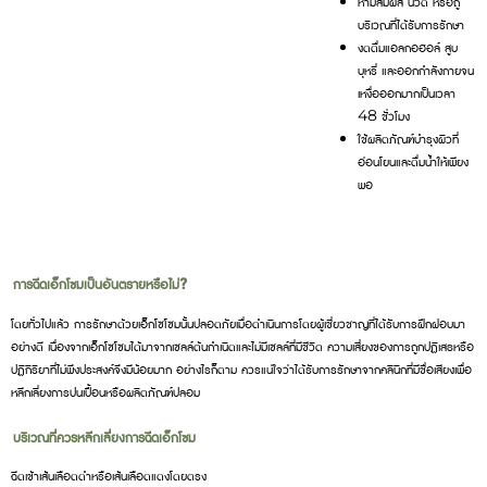
ห้ามสัมผัส นวด หรือถู
บริเวณที่ได้รับการรักษา
งดดื่มแอลกอฮอล์ สูบ
บุหรี่ และออกกำลังกายจน
เหงื่อออกมากเป็นเวลา
48 ชั่วโมง
ใช้ผลิตภัณฑ์บำรุงผิวที่
อ่อนโยนและดื่มน้ำให้เพียง
พอ
การฉีดเอ็กโซมเป็นอันตรายหรือไม่?
โดยทั่วไปแล้ว การรักษาด้วยเอ็กโซโซมนั้นปลอดภัยเมื่อดำเนินการโดยผู้เชี่ยวชาญที่ได้รับการฝึกฝอบมา
อย่างดี เนื่องจากเอ็กโซโซมได้มาจากเซลล์ต้นกำเนิดและไม่มีเซลล์ที่มีชีวิต ความเสี่ยงของการถูกปฏิเสธหรือ
ปฏิกิริยาที่ไม่พึงประสงค์จึงมีน้อยมาก อย่างไรก็ตาม ควรแน่ใจว่าได้รับการรักษาจากคลินิกที่มีชื่อเสียงเพื่อ
หลีกเลี่ยงการปนเปื้อนหรือผลิตภัณฑ์ปลอม
บริเวณที่ควรหลีกเลี่ยงการฉีดเอ็กโซม
ฉีดเข้าเส้นเลือดดำหรือเส้นเลือดแดงโดยตรง