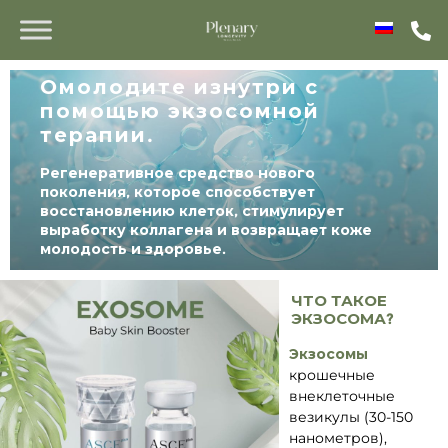
Омолодите изнутри с
помощью экзосомной
терапии.
Регенеративное средство нового
поколения, которое способствует
восстановлению клеток, стимулирует
выработку коллагена и возвращает коже
молодость и здоровье.
ЧТО ТАКОЕ
ЭКЗОСОМА?
Экзосомы
крошечные
внеклеточные
везикулы (30-150
нанометров),