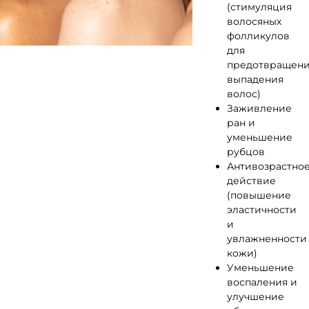
(стимуляция
волосяных
фолликулов
для
предотвращен
выпадения
волос)
Заживление
ран и
уменьшение
рубцов
Антивозрастно
действие
(повышение
эластичности
и
увлажненности
кожи)
Уменьшение
воспаления и
улучшение