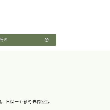
抵达
询。
日程
一个
预约
去看医生。