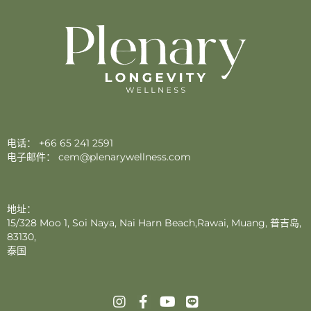
电话：
+66 65 241 2591
电子邮件：
cem@plenarywellness.com
地址：
15/328 Moo 1, Soi Naya, Nai Harn Beach,Rawai, Muang, 普吉岛,
83130,
泰国