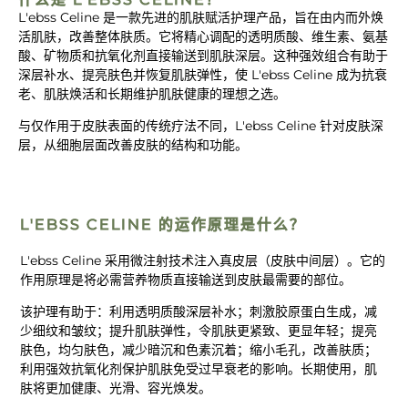
L'ebss Celine 是一款先进的肌肤赋活护理产品，旨在由内而外焕
活肌肤，改善整体肤质。它将精心调配的透明质酸、维生素、氨基
酸、矿物质和抗氧化剂直接输送到肌肤深层。这种强效组合有助于
深层补水、提亮肤色并恢复肌肤弹性，使 L'ebss Celine 成为抗衰
老、肌肤焕活和长期维护肌肤健康的理想之选。
与仅作用于皮肤表面的传统疗法不同，L'ebss Celine 针对皮肤深
层，从细胞层面改善皮肤的结构和功能。
L'EBSS CELINE 的运作原理是什么？
L'ebss Celine 采用微注射技术注入真皮层（皮肤中间层）。它的
作用原理是将必需营养物质直接输送到皮肤最需要的部位。
该护理有助于：利用透明质酸深层补水；刺激胶原蛋白生成，减
少细纹和皱纹；提升肌肤弹性，令肌肤更紧致、更显年轻；提亮
肤色，均匀肤色，减少暗沉和色素沉着；缩小毛孔，改善肤质；
利用强效抗氧化剂保护肌肤免受过早衰老的影响。长期使用，肌
肤将更加健康、光滑、容光焕发。