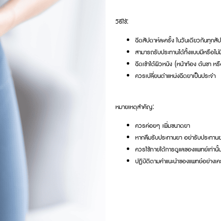
วิธีใช้:
ฉีดสัปดาห์ละครั้ง ในวันเดียวกันทุกสั
สามารถรับประทานได้ทั้งแบบมีหรือไ
ฉีดเข้าใต้ผิวหนัง (หน้าท้อง ต้นขา ห
ควรเปลี่ยนตำแหน่งฉีดยาเป็นประจำ
หมายเหตุสำคัญ:
ควรค่อยๆ เพิ่มขนาดยา
หากลืมรับประทานยา อย่ารับประทานยา
ควรใช้ภายใต้การดูแลของแพทย์เท่านั้
ปฏิบัติตามคำแนะนำของแพทย์อย่างเค