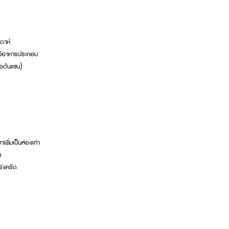
ปดาห์
ม่มีอาหารประกอบ
รือต้นแขน)
เพิ่มเป็นสองเท่า
น
ร่งครัด