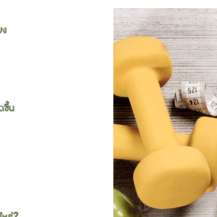
ยง
ขึ้น
อไหร่?