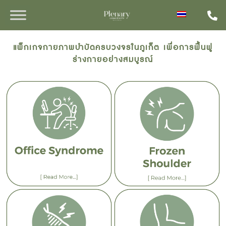
แพ็กเกจกายภาพบำบัดครบวงจรในภูเก็ต เพื่อการฟื้นฟู
ร่างกายอย่างสมบูรณ์