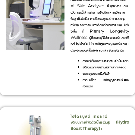
AI Skin Analyzer ขั้นสูงของเรา ระบบ
นวัตกรรมนี้ใช้การถ่ายภาพอัจฉริยะและการวิเคราะห์
ข้อมูลเพื่อประเมินสภาพผิวของคุณอย่างครอบคลุม
ทำให้สามารถวางแผนการรักษาที่เฉพาะเจาะจงและแม่นยำ
ยิ่งขึ้น ที่ Plenary Longevity
Wellness ผู้เชี่ยวชาญที่มีประสบการณ์ของเราใช้
เทคโนโลยีล้ำสมัยนี้เพื่อมอบโซลูชันการดูแลผิวที่เหมาะสม
ด้วยความแม่นยำเป็นพิเศษ เหมาะสำหรับการประเมิน:
ความชุ่มชื้นและความสมดุลของน้ำมันบนผิว
รอยด่างดำและความเสียหายจากแสงแดด
ขนาดรูขุมขนและผิวสัมผัส
ริ้วรอยเล็กๆ และสัญญาณเริ่มต้นของ
ความชรา
ไฮโดรบูสต์ เทอราพี
ขอแนะนำการบำบัดด้วยน้ำแรงดันสูง (Hydro
Boost Therapy) :