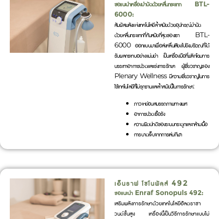
ขอแนะนำเครื่องบำบัดด้วยคลื่นกระแทก BTL-
6000:
สัมผัสพลังแห่งเทคโนโลยีล้ำสมัยด้วยอุปกรณ์บำบัด
ด้วยคลื่นกระแทกที่ทันสมัยที่สุดของเรา BTL-
6000 ออกแบบมาเพื่อส่งคลื่นเสียงไปยังบริเวณที่ได้
รับผลกระทบอย่างแม่นยำ เป็นเครื่องมือที่พลิกโฉมการ
บรรเทาอาการปวดและเร่งการรักษา ผู้เชี่ยวชาญของ
Plenary Wellness มีความเชี่ยวชาญในการ
ใช้เทคโนโลยีที่ไม่รุกรานและล้ำสมัยนี้ในการรักษา:
ภาวะหย่อนสมรรถภาพทางเพศ
อาการปวดเรื้อรัง
ความผิดปกติของระบบกระดูกและกล้ามเนื้อ
การบาดเจ็บจากการเล่นกีฬา
เอ็นราฟ โซโนพัลส์ 492
ขอแนะนำ Enraf Sonopuls 492:
เสริมพลังการรักษาด้วยเทคโนโลยีอัลตราซา
วนด์ขั้นสูง เครื่องนี้เป็นวิธีการรักษาแบบไม่