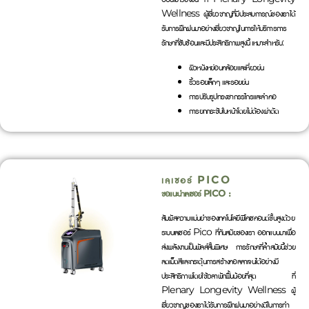
Wellness ผู้เชี่ยวชาญที่มีประสบการณ์ของเราได้
รับการฝึกฝนมาอย่างเชี่ยวชาญในการให้บริการการ
รักษาที่ซับซ้อนและมีประสิทธิภาพสูงนี้ เหมาะสำหรับ:
ผิวหนังหย่อนคล้อยและเหี่ยวย่น
ริ้วรอยเล็กๆ และรอยย่น
การปรับรูปทรงขากรรไกรและลำคอ
การยกกระชับใบหน้าโดยไม่ต้องผ่าตัด
เลเซอร์ PICO
ขอแนะนำเลเซอร์ PICO :
สัมผัสความแม่นยำของเทคโนโลยีพิโคเซคอนด์ขั้นสูงด้วย
ระบบเลเซอร์ Pico ที่ทันสมัยของเรา ออกแบบมาเพื่อ
ส่งพลังงานเป็นพัลส์สั้นพิเศษ การรักษาที่ล้ำสมัยนี้ช่วย
ลดเม็ดสีและกระตุ้นการสร้างคอลลาเจนได้อย่างมี
ประสิทธิภาพโดยใช้เวลาพักฟื้นน้อยที่สุด ที่
Plenary Longevity Wellness ผู้
เชี่ยวชาญของเราได้รับการฝึกฝนมาอย่างดีในการทำ