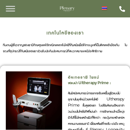
เทคโนโลยีของเรา
ทีมงานผู้เชี่ยวชาญของเรามีทักษะสูงและใช้เทคนิคและเทคโนโลยีที่ทันสมัยเพื่อให้การดูแลที่เป็นเลิศและเชิงป้องกัน ใน
ขณะที่อุปกรณ์ที่ทันสมัยของเราช่วยรับประกันประสบการณ์ที่สะดวกสบายและมีประสิทธิภาพ
อัลเทอราพี ไพรม์
ขอแนะนำ Ultherapy Prime :
สัมผัสประสบการณ์การยกกระชับและฟื้นฟูผิวแบบไม่
รุกรานในยุคใหม่ด้วยเทคโนโลยี Ultherapy
Prime ขั้นสูงของเรา โดยใช้พลังงานอัลตราซา
วนด์แบบไมโครโฟกัสที่แม่นยำ การรักษาแบบใหม่นี้จะมุ่ง
เป้าไปที่ชั้นโครงสร้างผิวที่ลึกกว่า กระตุ้นการสร้างคอล
ลาเจนตามธรรมชาติ เพื่อผลลัพธ์ที่กระชับ เต่งตึง และดู
อ่อนเยาว์ยิ่งขึ้น ที่ Plenary Longevity