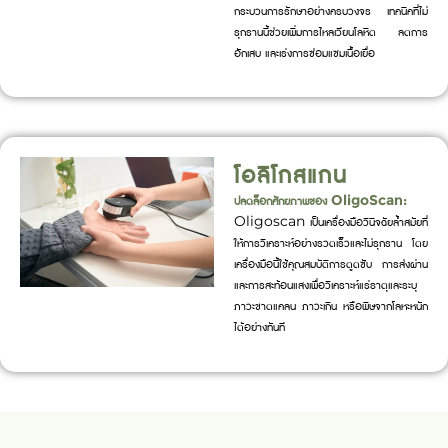
กระบวนการรักษาอย่างครบวงจร เทคนิคที่ไม่
รุกรานนี้ช่วยเพิ่มการไหลเวียนโลหิต ลดการ
อักเสบ และเร่งการซ่อมแซมเนื้อเยื่อ
โอลิโกสแกน
ปลดล็อกศักยภาพของ OligoScan:
Oligoscan เป็นเครื่องมือวินิจฉัยล้ำสมัยที่
ให้การวิเคราะห์อย่างรวดเร็วและไม่รุกราน โดย
เครื่องมือนี้ใช้คุณสมบัติการดูดซับ การส่งผ่าน
และการสะท้อนแสงเพื่อวิเคราะห์แร่ธาตุและระบุ
ภาวะขาดแคลน ภาวะเกิน หรือพิษจากโลหะหนัก
ได้อย่างทันที