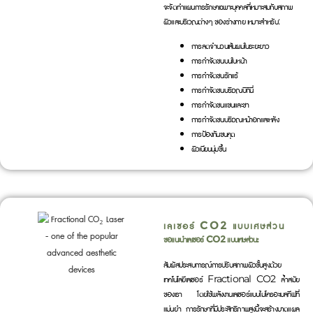
จะจัดทำแผนการรักษาเฉพาะบุคคลที่เหมาะสมกับสภาพ
ผิวและบริเวณต่างๆ ของร่างกาย เหมาะสำหรับ:
การลดจำนวนเส้นผมในระยะยาว
การกำจัดขนบนใบหน้า
การกำจัดขนรักแร้
การกำจัดขนบริเวณบิกินี่
การกำจัดขนแขนและขา
การกำจัดขนบริเวณหน้าอกและหลัง
การป้องกันขนคุด
ผิวเนียนนุ่มขึ้น
เลเซอร์ CO2 แบบเศษส่วน
ขอแนะนำเลเซอร์ CO2 แบบเศษส่วน:
สัมผัสประสบการณ์การปรับสภาพผิวขั้นสูงด้วย
เทคโนโลยีเลเซอร์ Fractional CO2 ล้ำสมัย
ของเรา โดยใช้พลังงานเลเซอร์แบบไมโครอะเบลทีฟที่
แม่นยำ การรักษาที่มีประสิทธิภาพสูงนี้จะสร้างบาดแผล