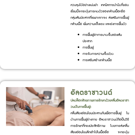
ควบคุมได้อย่างแม่นยำ เทคนิคการบำบัดที่ยอด
เยี่ยมนี้จะกระตุ้นการหดตัวของกล้ามเนื้อหรือ
กลุ่มเส้นประสาทที่เฉพาะเจาะจง ส่งเสริมการฟื้นฟู
กล้ามเนื้อ เพิ่มความแข็งแรง และเร่งการฟื้นตัว
การฟื้นฟูอาการบาดเจ็บของเส้น
ประสาท
การฟื้นฟู
การจัดการความเจ็บปวด
การเสริมสร้างกล้ามเนื้อ
อัลตราซาวนด์
ปลดล็อกศักยภาพการรักษาด้วยคลื่นอัลตราซา
วนด์ในการฟื้นฟู:
คลื่นเสียงอ่อนโยนประสานกันเพื่อการฟื้นฟู ใน
ด้านการฟื้นฟูร่างกาย อัลตราซาวนด์ถือเป็นวิธี
การรักษาที่ทรงประสิทธิภาพ โดยการส่งคลื่น
เสียงอ่อนโยนลึกเข้าไปในเนื้อเยื่อ จะกระตุ้น