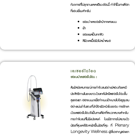
หัตถการที่ไม่รุกรานและละเอียดอ่อนนี้ ทำให้เป็นทางเลือก
ที่ยอดเยี่ยมสำหรับ:
รอยดำและรอยไหม้จากแสงแดด
ฝ้า
รอยแผลเป็นจากสิว
สีผิวและเนื้อผิวไม่สม่ำเสมอ
เลเซอร์ไดโอด
ขอแนะนำเลเซอร์ไดโอด :
สัมผัสประสบการณ์การกำจัดขนอย่างปลอดภัยและมี
ประสิทธิภาพในระยะยาวด้วยเทคโนโลยีเลเซอร์ไดโอดขั้น
สูงของเรา ออกแบบมาเพื่อกำหนดเป้าหมายไปยังรูขุมขน
อย่างแม่นยำในขณะที่ปกป้องผิวหนังโดยรอบ การรักษา
ด้วยเลเซอร์ไดโอดจึงเป็นทางเลือกที่สะดวกสบายสำหรับ
การกำจัดขนที่ไม่พึงประสงค์ โดยมีอาการไม่สบายตัว
น้อยที่สุดและใช้เวลาพักฟื้นน้อยที่สุด ที่ Plenary
Longevity Wellness ผู้เชี่ยวชาญของเรา