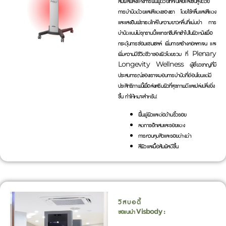
สัมผัสพลังแห่งการฟื้นฟูด้วยเทคโนโลยีแสงขั้นสูงด้วย
การบำบัดด้วยแสงสีแดงของเรา โดยใช้คลื่นแสงสีแดง
และแสงอินฟราเรดใกล้ในความยาวคลื่นที่แม่นยำ การ
บำบัดแบบไม่รุกรานนี้จะแทรกซึมลึกเข้าไปในผิวหนังเพื่อ
กระตุ้นการซ่อมแซมเซลล์ เพิ่มการสร้างคอลลาเจน และ
เพิ่มความมีชีวิตชีวาของผิวโดยรวม ที่ Plenary
Longevity Wellness ผู้เชี่ยวชาญที่มี
ประสบการณ์ของเราจะมอบการบำบัดที่อ่อนโยนแต่มี
ประสิทธิภาพนี้เพื่อส่งเสริมผิวที่สุขภาพดีและเปล่งปลั่งยิ่ง
ขึ้น ทำให้เหมาะสำหรับ:
ฟื้นฟูผิวและต่อต้านริ้วรอย
ลดการอักเสบและรอยแดง
การควบคุมสิวและรอยด่างดำ
สีผิวและเนื้อสัมผัสดีขึ้น
วิสบอดี้
ขอแนะนำ Visbody :