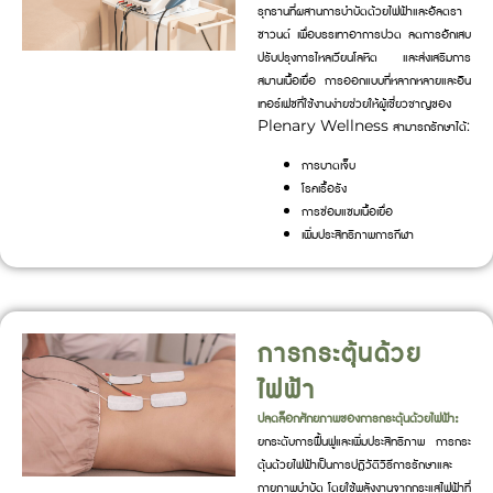
รุกรานที่ผสานการบำบัดด้วยไฟฟ้าและอัลตรา
ซาวนด์ เพื่อบรรเทาอาการปวด ลดการอักเสบ
ปรับปรุงการไหลเวียนโลหิต และส่งเสริมการ
สมานเนื้อเยื่อ การออกแบบที่หลากหลายและอิน
เทอร์เฟซที่ใช้งานง่ายช่วยให้ผู้เชี่ยวชาญของ
Plenary Wellness สามารถรักษาได้:
การบาดเจ็บ
โรคเรื้อรัง
การซ่อมแซมเนื้อเยื่อ
เพิ่มประสิทธิภาพการกีฬา
การกระตุ้นด้วย
ไฟฟ้า
ปลดล็อกศักยภาพของการกระตุ้นด้วยไฟฟ้า:
ยกระดับการฟื้นฟูและเพิ่มประสิทธิภาพ การกระ
ตุ้นด้วยไฟฟ้าเป็นการปฏิวัติวิธีการรักษาและ
กายภาพบำบัด โดยใช้พลังงานจากกระแสไฟฟ้าที่