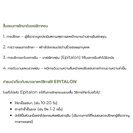
ขั้นตอนการรักษาด้วยเอพิทาลอน
1. การปรึกษา – ผู้เชี่ยวชาญจะประเมินสถานะสุขภาพและเป้าหมายด้านอายุยืนของคุณ
2. การวางแผนการรักษา – สร้างโปรแกรมต่อต้านริ้วรอยเฉพาะบุคคล
3. การบริหารยาโดยการฉีด – ยาเอพิทาลอน (Epitalon) ให้โดยการฉีดเข้าใต้ผิวหนัง
4. การติดตามและตรวจสอบ – จะมีการติดตามความคืบหน้าและปรับรอบการทำงานตามความจำเป็น
คำแนะนำเกี่ยวกับขนาดยาและวิธีการใช้ EPITALON
โดยทั่วไปแล้ว Epitalon จะใช้ในการรักษาแบบระยะสั้น วิธีการให้ยาโดยทั่วไป:
ให้ยาเป็นรอบๆ (เช่น 10-20 วัน)
อาจทำซ้ำเป็นระยะ (เช่น ปีละ 1-2 ครั้ง)
มักใช้เป็นส่วนหนึ่งของโปรแกรมส่งเสริมอายุยืน (ปริมาณการใช้ที่แน่นอนควรปรึกษาผู้เชี่ยวชาญ
ทางการแพทย์)