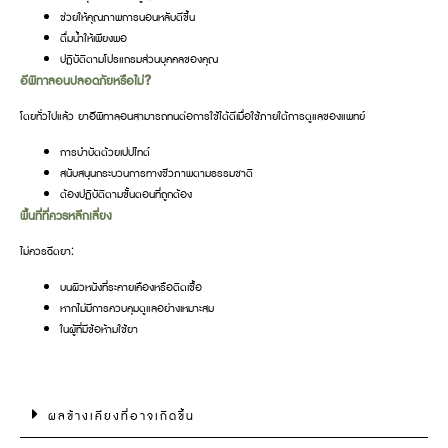
ช่วยให้คุณภาพการนอนหลับดีขึ้น
ดื่มน้ำให้เพียงพอ
ปฏิบัติตามโปรแกรมส่วนบุคคลของคุณ
อีพิทาลอนปลอดภัยหรือไม่?
โดยทั่วไปแล้ว ยาอีพิทาลอนสามารถทนต่อการใช้ได้ดีเมื่อใช้ภายใต้การดูแลของแพทย์
การบำบัดด้วยเปปไทด์
สนับสนุนกระบวนการทางชีวภาพตามธรรมชาติ
ต้องปฏิบัติตามขั้นตอนที่ถูกต้อง
พื้นที่ที่ควรหลีกเลี่ยง
ไม่ควรฉีดยา:
บนผิวหนังที่ระคายเคืองหรือติดเชื้อ
หากไม่มีการควบคุมดูแลอย่างเหมาะสม
ในผู้ที่มีข้อห้ามใช้ยา
ผลข้างเคียงที่อาจเกิดขึ้น