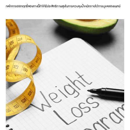
กลไกการออกฤทธิ์สองทางนี้ทำให้มีประสิทธิภาพสูงในการควบคุมน้ำหนักภายใต้การดูแลของแพทย์