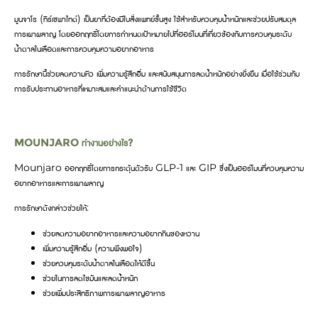
มูนจาโร (ทิร์เซพาไทด์) เป็นยาที่ต้องมีใบสั่งแพทย์ขั้นสูง ใช้สำหรับควบคุมน้ำหนักและช่วยปรับสมดุล
การเผาผลาญ โดยออกฤทธิ์โดยการกำหนดเป้าหมายไปที่ฮอร์โมนที่เกี่ยวข้องกับการควบคุมระดับ
น้ำตาลในเลือดและการควบคุมความอยากอาหาร
การรักษานี้ช่วยลดความหิว เพิ่มความรู้สึกอิ่ม และสนับสนุนการลดน้ำหนักอย่างยั่งยืน เมื่อใช้ร่วมกับ
การรับประทานอาหารที่เหมาะสมและคำแนะนำด้านการใช้ชีวิต
MOUNJARO ทำงานอย่างไร?
Mounjaro ออกฤทธิ์โดยการกระตุ้นตัวรับ GLP-1 และ GIP ซึ่งเป็นฮอร์โมนที่ควบคุมความ
อยากอาหารและการเผาผลาญ
การรักษาดังกล่าวช่วยให้:
ช่วยลดความอยากอาหารและความอยากกินของหวาน
เพิ่มความรู้สึกอิ่ม (ความพึงพอใจ)
ช่วยควบคุมระดับน้ำตาลในเลือดให้ดีขึ้น
ช่วยในการลดไขมันและลดน้ำหนัก
ช่วยเพิ่มประสิทธิภาพการเผาผลาญอาหาร