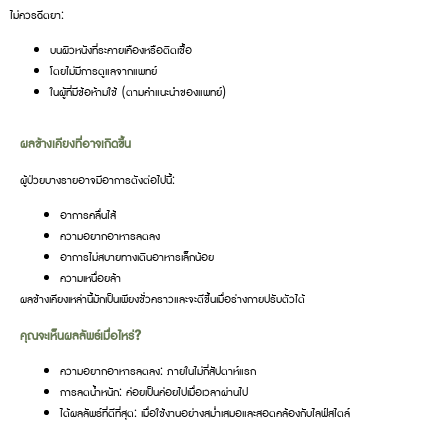
ไม่ควรฉีดยา:
บนผิวหนังที่ระคายเคืองหรือติดเชื้อ
โดยไม่มีการดูแลจากแพทย์
ในผู้ที่มีข้อห้ามใช้ (ตามคำแนะนำของแพทย์)
ผลข้างเคียงที่อาจเกิดขึ้น
ผู้ป่วยบางรายอาจมีอาการดังต่อไปนี้:
อาการคลื่นไส้
ความอยากอาหารลดลง
อาการไม่สบายทางเดินอาหารเล็กน้อย
ความเหนื่อยล้า
ผลข้างเคียงเหล่านี้มักเป็นเพียงชั่วคราวและจะดีขึ้นเมื่อร่างกายปรับตัวได้
คุณจะเห็นผลลัพธ์เมื่อไหร่?
ความอยากอาหารลดลง: ภายในไม่กี่สัปดาห์แรก
การลดน้ำหนัก: ค่อยเป็นค่อยไปเมื่อเวลาผ่านไป
ได้ผลลัพธ์ที่ดีที่สุด: เมื่อใช้งานอย่างสม่ำเสมอและสอดคล้องกับไลฟ์สไตล์