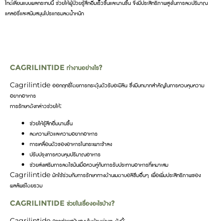
ไทด์เลียนแบบผลกระทบนี้ ช่วยให้ผู้ป่วยรู้สึกอิ่มเร็วขึ้นและนานขึ้น จึงมีประสิทธิภาพสูงในการลดปริมาณ
แคลอรี่และสนับสนุนโปรแกรมลดน้ำหนัก
CAGRILINTIDE ทำงานอย่างไร?
Cagrilintide ออกฤทธิ์โดยการกระตุ้นตัวรับอะมิลิน ซึ่งมีบทบาทสำคัญในการควบคุมความ
อยากอาหาร
การรักษาดังกล่าวช่วยให้:
ช่วยให้รู้สึกอิ่มนานขึ้น
ลดความหิวและความอยากอาหาร
การเคลื่อนตัวของอาหารในกระเพาะช้าลง
ปรับปรุงการควบคุมปริมาณอาหาร
ช่วยส่งเสริมการลดไขมันเมื่อควบคู่กับการรับประทานอาหารที่เหมาะสม
Cagrilintide มักใช้ร่วมกับการรักษาทางด้านเมตาบอลิซึมอื่นๆ เพื่อเพิ่มประสิทธิภาพของ
ผลลัพธ์โดยรวม
CAGRILINTIDE ช่วยในเรื่องอะไรบ้าง?
Cagrilintide อาจช่วยสนับสนุนในด้านต่างๆ ดังนี้: