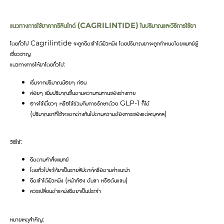
แนวทางการใช้ยาคากริลินไทด์ (CAGRILINTIDE) ในปริมาณและวิธีการใช้ยา
โดยทั่วไป Cagrilintide จะถูกฉีดเข้าใต้ผิวหนัง โดยปริมาณยาจะถูกกำหนดโดยแพทย์ผู้
เชี่ยวชาญ
แนวทางการให้ยาโดยทั่วไป:
เริ่มจากปริมาณน้อยๆ ก่อน
ค่อยๆ เพิ่มปริมาณขึ้นตามความทนทานของร่างกาย
อาจใช้เดี่ยวๆ หรือใช้ร่วมกับการรักษาด้วย GLP-1 ก็ได้
(ปริมาณยาที่ใช้จะแตกต่างกันไปตามความต้องการของแต่ละบุคคล)
วิธีใช้:
ฉีดตามคำสั่งแพทย์
โดยทั่วไปจะให้ยาเป็นรายสัปดาห์หรือตามคำแนะนำ
ฉีดเข้าใต้ผิวหนัง (หน้าท้อง ต้นขา หรือต้นแขน)
ควรเปลี่ยนตำแหน่งฉีดยาเป็นประจำ
หมายเหตุสำคัญ: