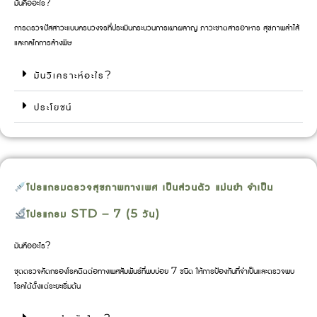
มันคืออะไร?
การตรวจปัสสาวะแบบครบวงจรที่ประเมินกระบวนการเผาผลาญ ภาวะขาดสารอาหาร สุขภาพลำไส้
และกลไกการล้างพิษ
มันวิเคราะห์อะไร?
ประโยชน์
โปรแกรมตรวจสุขภาพทางเพศ เป็นส่วนตัว แม่นยำ จำเป็น
โปรแกรม STD – 7 (5 วัน)
มันคืออะไร?
ชุดตรวจคัดกรองโรคติดต่อทางเพศสัมพันธ์ที่พบบ่อย 7 ชนิด ให้การป้องกันที่จำเป็นและตรวจพบ
โรคได้ตั้งแต่ระยะเริ่มต้น