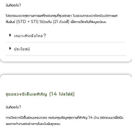
มันคืออะไร?
โปรแกรมตรวจสุขภาพทางเพศที่ครอบคลุมที่สุดของเรา โดยรวมการตรวจโรคติดต่อทางเพศ
สัมพันธ์ (STD + STI) ไว้ด้วยกัน (21 ตัวบ่งชี้) เพื่อการป้องกันที่สมบูรณ์แบบ
เหมาะสำหรับใคร?
ประโยชน์
ชุดตรวจดีเอ็นเอสำคัญ (14 โปรไฟล์)
มันคืออะไร?
การวิเคราะห์ดีเอ็นเอแบบครบวงจร ครอบคลุมข้อมูลสุขภาพที่สำคัญ 14 ด้าน ออกแบบมาเพื่อเปิด
เผยการทำงานของร่างกายในระดับพันธุกรรม