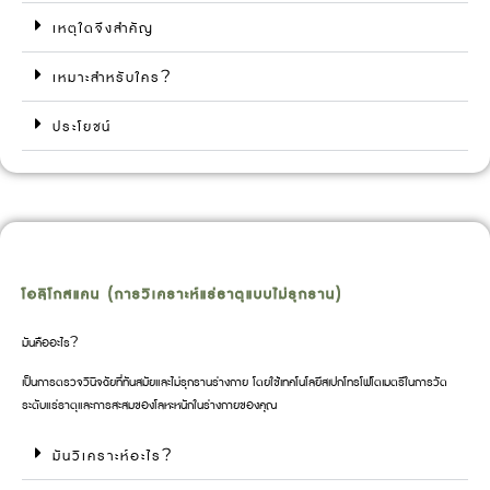
เหตุใดจึงสำคัญ
เหมาะสำหรับใคร?
ประโยชน์
โอลิโกสแคน (การวิเคราะห์แร่ธาตุแบบไม่รุกราน)
มันคืออะไร?
เป็นการตรวจวินิจฉัยที่ทันสมัยและไม่รุกรานร่างกาย โดยใช้เทคโนโลยีสเปกโทรโฟโตเมตรีในการวัด
ระดับแร่ธาตุและการสะสมของโลหะหนักในร่างกายของคุณ
มันวิเคราะห์อะไร?