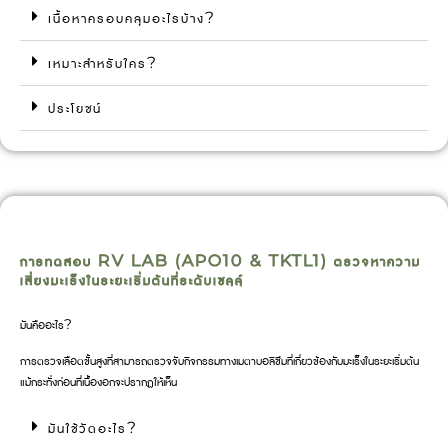
เนื้อหาครอบคลุมอะไรบ้าง?
เหมาะสำหรับใคร?
ประโยชน์
การทดสอบ RV LAB (APO10 & TKTL1) ตรวจหาความ
เสี่ยงมะเร็งในระยะเริ่มต้นที่ระดับเซลล์
มันคืออะไร?
การตรวจเลือดขั้นสูงที่สามารถตรวจจับกิจกรรมทางเมตาบอลิซึมที่เกี่ยวข้องกับมะเร็งในระยะเริ่มต้น
แม้กระทั่งก่อนที่เนื้องอกจะปรากฏให้เห็น
มันใช้วัดอะไร?