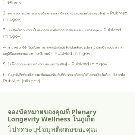
1. โอลิโกสแกน
2. ผลกระทบทางชีวการแพทย์ของโลหะหนักที่ก่อให้เกิดความไม่สมดุลในระบบรีดอกซ์ – PubMed
(nih.gov)
3. มุมมองเกี่ยวกับความเป็นพิษต่อระบบต่อมไร้ท่อของโลหะหนัก – บทวิจารณ์ – PubMed
(nih.gov)
4. ภาวะเครียดออกซิเดชันและการทำงานผิดปกติของไมโตคอนเดรียในภาวะพิษต่อระบบประสาทจาก
อะลูมิเนียมและการบรรเทา: บทวิจารณ์ – PubMed (nih.gov)
5. [มะเร็ง-วิตามิน-แร่ธาตุ: ความสัมพันธ์ที่ซับซ้อน] – PubMed (nih.gov)
6. ข้อมูลเชิงลึกเกี่ยวกับภาวะเครียดออกซิเดชันที่เกิดจากตะกั่วและ/หรือแคดเมียมในเลือด ตับ และไต –
PubMed (nih.gov)
จองนัดหมายของคุณที่ Plenary
Longevity Wellness ในภูเก็ต
โปรดระบุข้อมูลติดต่อของคุณ