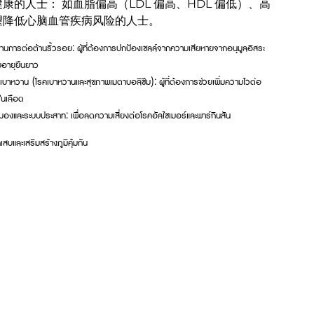
康的人士： 如血脂偏高（LDL 偏高、HDL 偏低）、高
望降低心脑血管疾病风险的人士。
้านการต่อต้านริ้วรอย: ผู้ที่ต้องการปกป้องเซลล์จากความเสียหายจากอนุมูลอิสระ
ับอายุยืนยาว
รคเบาหวาน (โรคเบาหวานและสุขภาพเมตาบอลิซึม): ผู้ที่ต้องการช่วยเพิ่มความไวต่อ
ในเลือด
มองและระบบประสาท: เพื่อลดความเสี่ยงต่อโรคอัลไซเมอร์และพาร์กินสัน
สบและเสริมสร้างภูมิคุ้มกัน