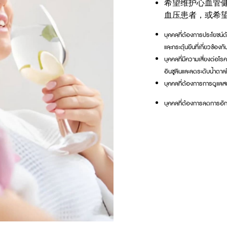
希望维护心血管健
血压患者，或希
บุคคลที่ต้องการประโยชน์ด
และกระตุ้นยีนที่เกี่ยวข้องก
บุคคลที่มีความเสี่ยงต่อโ
อินซูลินและลดระดับน้ำตาล
บุคคลที่ต้องการการดูแลส
บุคคลที่ต้องการลดการอักเ