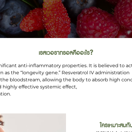
เรสเวอราทรอลคืออะไร?
nificant anti-inflammatory properties. It is believed to ac
wn as the “longevity gene.” Resveratrol IV administration
nto the bloodstream, allowing the body to absorb high con
ighly effective systemic effect,
tion.
ใครเหมาะสมกับ