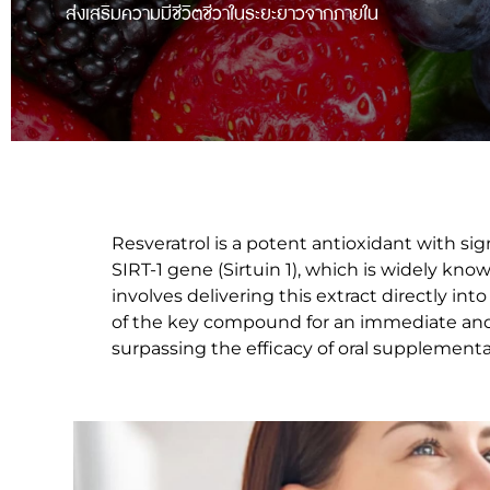
ส่งเสริมความมีชีวิตชีวาในระยะยาวจากภายใน
Resveratrol is a potent antioxidant with sig
SIRT-1 gene (Sirtuin 1), which is widely kno
involves delivering this extract directly i
of the key compound for an immediate and h
surpassing the efficacy of oral supplementa