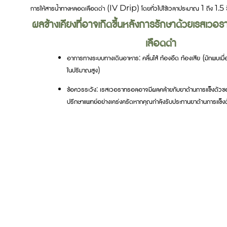
การให้สารน้ำทางหลอดเลือดดำ (IV Drip) โดยทั่วไปใช้เวลาประมาณ 1 ถึง 1.5 ช
ผลข้างเคียงที่อาจเกิดขึ้นหลังการรักษาด้วยเรสเ
เลือดดำ
อาการทางระบบทางเดินอาหาร: คลื่นไส้ ท้องอืด ท้องเสีย (มักพบเม
ในปริมาณสูง)
ข้อควรระวัง: เรสเวอราทรอลอาจมีผลคล้ายกับยาต้านการแข็งตัวของเ
ปรึกษาแพทย์อย่างเคร่งครัดหากคุณกำลังรับประทานยาต้านการแข็งต