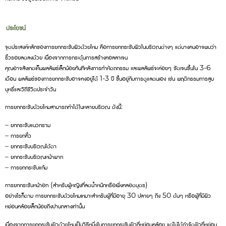
ประโยชน์
จุดประสงค์หลักของการยกกระชับผิวด้วยไหม คือการยกกระชับผิวในบริเวณต่างๆ แต่บางคนอาจพบว่า
ริ้วรอยลดลงด้วย เนื่องจากการกระตุ้นการสร้างคอลลาเจน
คุณอาจสังเกตเห็นผลลัพธ์เล็กน้อยทันทีหลังการทำหัตถกรรม และผลลัพธ์จะค่อยๆ ชัดเจนขึ้นใน 3-6
เดือน ผลลัพธ์ของการยกกระชับอาจคงอยู่ได้ 1-3 ปี ขึ้นอยู่กับการดูแลตนเอง เช่น พฤติกรรมการสูบ
บุหรี่และวิถีชีวิตประจำวัน
การยกกระชับด้วยไหมสามารถทำได้ในหลายบริเวณ ดังนี้:
– ยกกระชับแนวกราม
– การยกคิ้ว
– ยกกระชับบริเวณใต้ตา
– ยกกระชับบริเวณหน้าผาก
– การยกกระชับแก้ม
การยกกระชับหน้าอก (สำหรับผู้หญิงที่ลดน้ำหนักหรือเพิ่งคลอดบุตร)
อย่างไรก็ตาม การยกกระชับด้วยไหมเหมาะสำหรับผู้ที่มีอายุ 30 ปลายๆ ถึง 50 ต้นๆ หรือผู้ที่มีผิว
หย่อนคล้อยเล็กน้อยถึงปานกลางเท่านั้น
เนื่องจากการยกกระชับผิวด้วยไหมเป็นวิธีหนึ่งในการยกกระชับผิวที่หย่อนคล้อย แต่ไม่ได้กำจัดผิวที่หย่อน