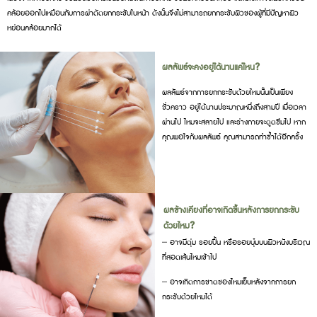
คล้อยออกไปเหมือนกับการผ่าตัดยกกระชับใบหน้า ดังนั้นจึงไม่สามารถยกกระชับผิวของผู้ที่มีปัญหาผิว
หย่อนคล้อยมากได้
ผลลัพธ์จะคงอยู่ได้นานแค่ไหน?
ผลลัพธ์จากการยกกระชับด้วยไหมนั้นเป็นเพียง
ชั่วคราว อยู่ได้นานประมาณหนึ่งถึงสามปี เมื่อเวลา
ผ่านไป ไหมจะสลายไป และร่างกายจะดูดซึมไป หาก
คุณพอใจกับผลลัพธ์ คุณสามารถทำซ้ำได้อีกครั้ง
ผลข้างเคียงที่อาจเกิดขึ้นหลังการยกกระชับ
ด้วยไหม?
– อาจมีตุ่ม รอยปื้น หรือรอยบุ๋มบนผิวหนังบริเวณ
ที่สอดเส้นไหมเข้าไป
– อาจเกิดการขาดของไหมเย็บหลังจากการยก
กระชับด้วยไหมได้