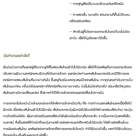
– การสูญเสียปริมาตรบริเวณแก้มหรือขมับ
– คางสองชั้น หมายถึง ขอบกรามที่เห็นได้ชัดเจน
หรือหย่อนคล้อย
– สำหรับผู้ที่ต้องการยกกระชับใบหน้าโดยไม่ต้อง
ผ่าตัด เพื่อให้ดูอ่อนเยาว์ยิ่งขึ้น
มันทำงานอย่างไร?
เริ่มต้นด้วยการที่แพทย์ผู้เชี่ยวชาญใช้เข็มสอดเส้นไหมเข้าไปใต้ผิวหนัง เพื่อให้ได้ผลลัพธ์ในการยกกระชับและ
ปรับสภาพผิวตามเทคนิคและบริเวณที่ต้องการรักษา แพทย์แต่ละท่านและเส้นไหมแต่ละชนิดจะมีวิธีการและ
เทคนิคการสอดเส้นไหมที่แตกต่างกันไป ขึ้นอยู่กับชนิดและคุณสมบัติของเส้นไหม หากคุณเคยทำหัตถการดึง
เส้นไหมมาก่อน ครั้งต่อไปแพทย์อาจใช้เทคนิคที่แตกต่างจากเดิม ดังนั้นไม่ต้องกังวลไป ชนิดหรือวัสดุของ
เส้นไหมอาจมีการเปลี่ยนแปลง ซึ่งอาจทำให้วิธีการรักษาของแพทย์เปลี่ยนไปจากเดิม
การยกกระชับใบหน้าด้วยไหมทุกประเภทใช้หลักการรักษาเดียวกัน คือ การทำงานของเส้นไหมและเนื้อเยื่อใต้
ผิวหนัง เมื่อสอดเส้นไหมเข้าไปใต้ผิวหนัง เส้นไหมจะกระตุ้นผิวหนังใต้ผิวหนังให้สร้างหลอดเลือดใหม่ กระตุ้น
การไหลเวียนโลหิต เพิ่มการไหลเวียนของเลือดไปยังผิวหนังบริเวณที่ยกกระชับ จากนั้นจะกระตุ้นเซลล์ไฟโบ
รบลาสต์ ซึ่งเป็นเซลล์ที่ทำหน้าที่กระตุ้นการสร้างคอลลาเจนและอีลาสตินใต้ผิวหนัง ให้สร้างเซลล์ใหม่โดย
การพันรอบเส้นไหม ผลลัพธ์ของการรักษาคือการยกกระชับใบหน้า ทำให้ผิวเต่งตึงขึ้น และทำให้ผิวบริเวณ
ที่ยกกระชับดูอิ่มเอิบและกระจ่างใสขึ้น