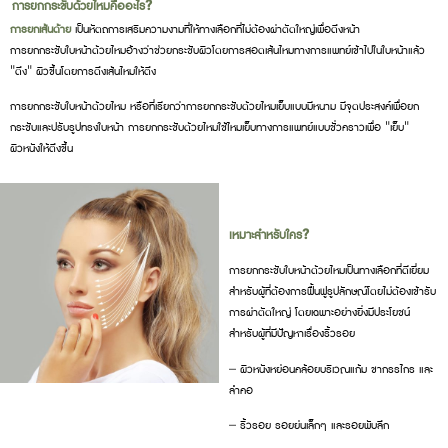
การยกกระชับด้วยไหมคืออะไร?
การยกเส้นด้าย
เป็นหัตถการเสริมความงามที่ให้ทางเลือกที่ไม่ต้องผ่าตัดใหญ่เพื่อดึงหน้า
การยกกระชับใบหน้าด้วยไหมอ้างว่าช่วยกระชับผิวโดยการสอดเส้นไหมทางการแพทย์เข้าไปในใบหน้าแล้ว
"ดึง" ผิวขึ้นโดยการดึงเส้นไหมให้ตึง
การยกกระชับใบหน้าด้วยไหม หรือที่เรียกว่าการยกกระชับด้วยไหมเย็บแบบมีหนาม มีจุดประสงค์เพื่อยก
กระชับและปรับรูปทรงใบหน้า การยกกระชับด้วยไหมใช้ไหมเย็บทางการแพทย์แบบชั่วคราวเพื่อ "เย็บ"
ผิวหนังให้ตึงขึ้น
เหมาะสำหรับใคร?
การยกกระชับใบหน้าด้วยไหมเป็นทางเลือกที่ดีเยี่ยม
สำหรับผู้ที่ต้องการฟื้นฟูรูปลักษณ์โดยไม่ต้องเข้ารับ
การผ่าตัดใหญ่ โดยเฉพาะอย่างยิ่งมีประโยชน์
สำหรับผู้ที่มีปัญหาเรื่องริ้วรอย
– ผิวหนังหย่อนคล้อยบริเวณแก้ม ขากรรไกร และ
ลำคอ
– ริ้วรอย รอยย่นเล็กๆ และรอยพับลึก