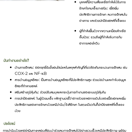
บุคคลที่มีความเสี่ยงหรือกำลังได้รับการ
รักษาโรคมะเร็งบางชนิด: เพื่อเพิ่ม
ประสิทธิภาพการรักษา ลดการอักเสบใน
ร่างกาย และช่วยปกป้องเซลล์ที่แข็งแรง
ผู้ที่กำลังฟื้นตัวจากความเหนื่อยล้าหรือ
เจ็บป่วย: รวมถึงผู้ที่กำลังจัดการกับ
อาการลองโควิด
มันทำงานอย่างไร?
ต้านการอักเสบ: ออกฤทธิ์ยับยั้งเอนไซม์และโมเลกุลสำคัญที่เกี่ยวข้องกับกระบวนการอักเสบ เช่น
COX-2 และ NF-κB
สารต้านอนุมูลอิสระ: เป็นสารต้านอนุมูลอิสระที่มีประสิทธิภาพสูง ช่วยต่อต้านและกำจัดอนุมูล
อิสระที่ทำลายเซลล์
เสริมสร้างภูมิคุ้มกัน: ช่วยปรับสมดุลและกระตุ้นการทำงานของระบบภูมิคุ้มกัน
การปกป้องเซลล์: ในผู้ป่วยมะเร็ง หลักฐานบ่งชี้ว่าอาจช่วยชะลอการเติบโตของเนื้องอกและเพิ่ม
ประสิทธิภาพของการรักษาด้วยเคมีบำบัด/รังสีรักษา ในขณะเดียวกันก็ปกป้องเซลล์ที่แข็งแรง
ด้วย
ประโยชน์
การบำบัดด้วยเคอร์คูมินทางหลอดเลือดดำช่วยลดการอักเสบได้อย่างรวดเร็วและมีประสิทธิภาพ พร้อม