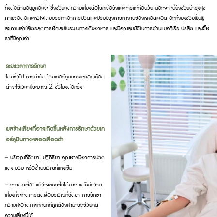
ทั้งต่อต้านอนุมูลอิสระ ซึ่งช่วยลดความเสี่ยงต่อโรคเรื้อรังและการแก่ก่อนวัย นอกจากนี้ยังช่วยบำรุงสุข
ภาพข้อต่อและหัวใจโดยบรรเทาอาการปวดและปรับปรุงการทำงานของหลอดเลือด อีกทั้งยังช่วยฟื้นฟู
สุขภาพลำไส้โดยลดการอักเสบในระบบทางเดินอาหาร และมีคุณสมบัติในการต้านแบคทีเรีย ปรสิต และเชื้อ
ราที่มีคุณค่า
ระยะเวลาการรักษา
โดยทั่วไป การบำบัดด้วยเคอร์คูมินทางหลอดเลือด
ดำจะใช้เวลาประมาณ 2 ชั่วโมงต่อครั้ง
ผลข้างเคียงที่อาจเกิดขึ้นหลังการรักษาด้วยเค
อร์คูมินทางหลอดเลือดดำ
– บริเวณที่ฉีดยา: ปฏิกิริยา คุณอาจมีอาการปวด
แดง บวม หรือช้ำบริเวณที่แทงเข็ม
– การติดเชื้อ: แม้ว่าจะเกิดขึ้นได้ยาก แต่ก็มีความ
เสี่ยงที่จะเกิดการติดเชื้อบริเวณที่ฉีดยา การรักษา
ความสะอาดและเทคนิคที่ถูกต้องสามารถช่วยลด
ความเสี่ยงนี้ได้