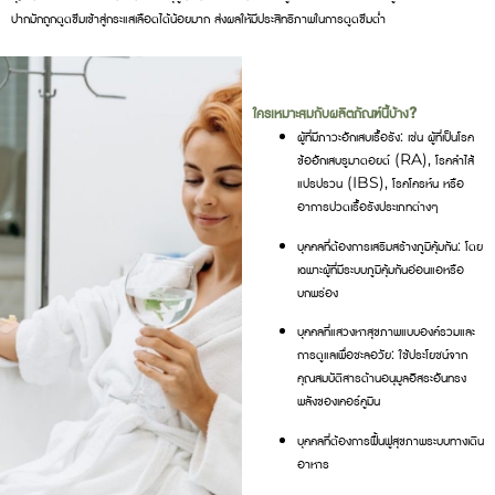
ปากมักถูกดูดซึมเข้าสู่กระแสเลือดได้น้อยมาก ส่งผลให้มีประสิทธิภาพในการดูดซึมต่ำ
ใครเหมาะสมกับผลิตภัณฑ์นี้บ้าง?
ผู้ที่มีภาวะอักเสบเรื้อรัง: เช่น ผู้ที่เป็นโรค
ข้ออักเสบรูมาตอยด์ (RA), โรคลำไส้
แปรปรวน (IBS), โรคโครห์น หรือ
อาการปวดเรื้อรังประเภทต่างๆ
บุคคลที่ต้องการเสริมสร้างภูมิคุ้มกัน: โดย
เฉพาะผู้ที่มีระบบภูมิคุ้มกันอ่อนแอหรือ
บกพร่อง
บุคคลที่แสวงหาสุขภาพแบบองค์รวมและ
การดูแลเพื่อชะลอวัย: ใช้ประโยชน์จาก
คุณสมบัติสารต้านอนุมูลอิสระอันทรง
พลังของเคอร์คูมิน
บุคคลที่ต้องการฟื้นฟูสุขภาพระบบทางเดิน
อาหาร