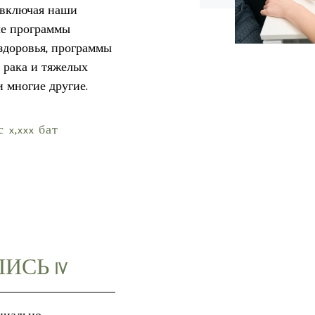
 включая наши
е программы
здоровья, программы
 рака и тяжелых
и многие другие.
 x,xxx бат
ИСЬ IV