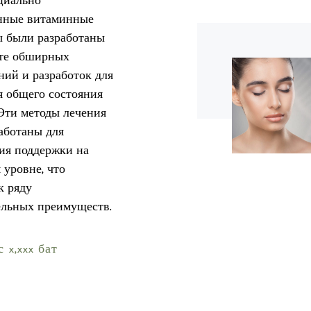
циально
нные витаминные
 были разработаны
ате обширных
ний и разработок для
 общего состояния
 Эти методы лечения
аботаны для
ия поддержки на
 уровне, что
к ряду
льных преимуществ.
 x,xxx бат