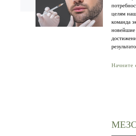
потребнос
целям наш
команда э
новейшие 
достижен
результато
Начните с
МЕЗ