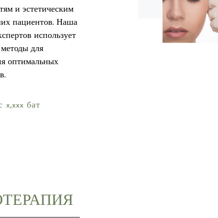
тям и эстетическим
их пациентов. Наша
кспертов использует
методы для
ия оптимальных
в.
 x,xxx бат
ОТЕРАПИЯ