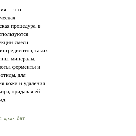
ия — это
ческая
ская процедура, в
спользуются
екции смеси
ингредиентов, таких
ины, минералы,
оты, ферменты и
отиды, для
я кожи и удаления
ира, придавая ей
ид.
 x,xxx бат