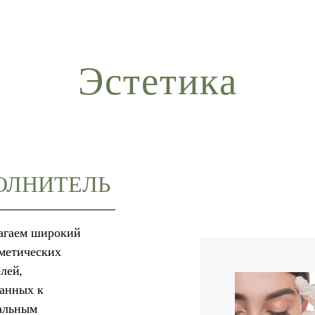
Эстетика
ОЛНИТЕЛЬ
агаем широкий
метических
лей,
анных к
альным