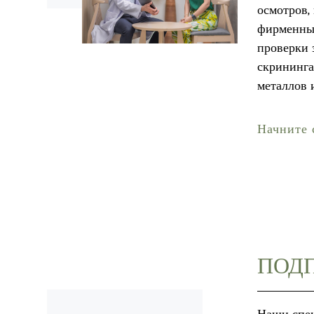
осмотров,
фирменны
проверки 
скрининга
металлов 
Начните с
ПОДП