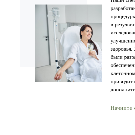
Наши спе
разработа
процедуры
в результ
исследова
улучшения
здоровья.
были разр
обеспечен
клеточном
приводит 
дополните
Начните с