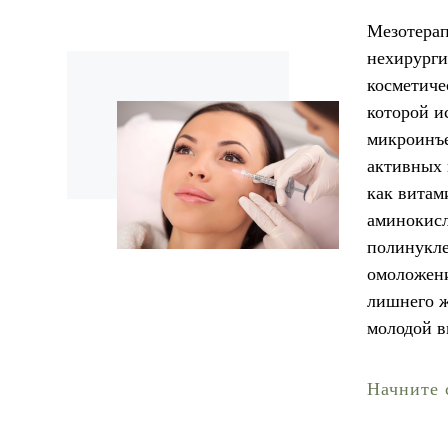
Мезотерап
нехирурги
косметиче
которой и
микроинъ
активных 
как витам
аминокисл
полинукле
омоложени
лишнего ж
молодой в
Начните с