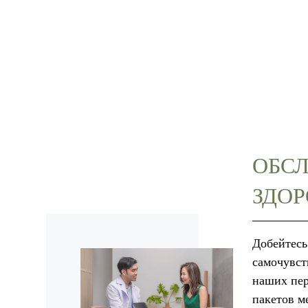
ОБС
ЗДОР
Добейтесь
самочувст
наших пе
пакетов м