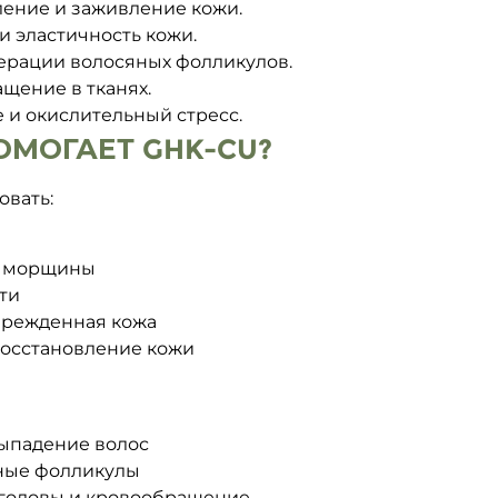
ление и заживление кожи.
и эластичность кожи.
ерации волосяных фолликулов.
щение в тканях.
 и окислительный стресс.
ОМОГАЕТ GHK-CU?
овать:
и морщины
ти
врежденная кожа
восстановление кожи
ыпадение волос
ные фолликулы
 головы и кровообращение