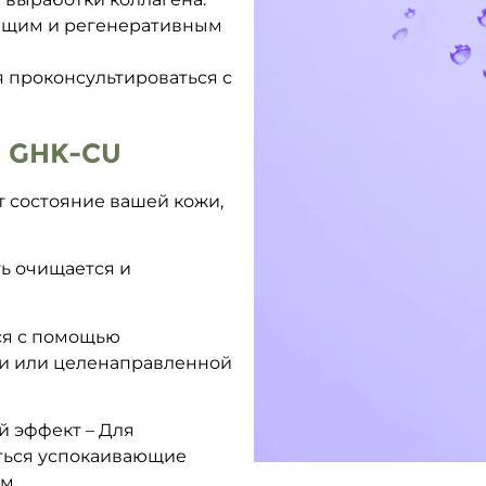
ющим и регенеративным
 проконсультироваться с
 GHK-CU
т состояние вашей кожи,
ть очищается и
ся с помощью
ии или целенаправленной
й эффект – Для
ться успокаивающие
м.