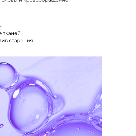
н
е тканей
тив старения