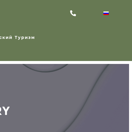
ский Туризм
RY