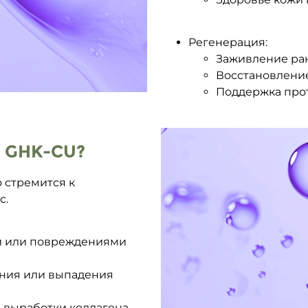
Регенерация:
Заживление ра
Восстановлени
Поддержка про
 GHK-CU?
о стремится к
с.
и или повреждениями
ения или выпадения
 выработки коллагена.