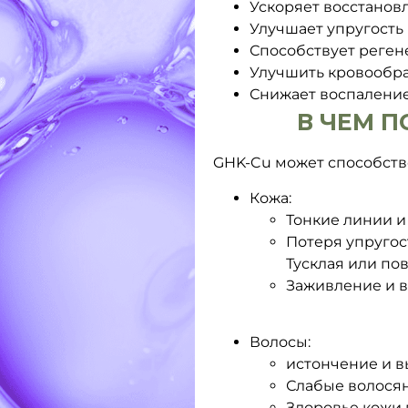
Ускоряет восстанов
Улучшает упругость 
Способствует реген
Улучшить кровообра
Снижает воспаление
В ЧЕМ П
GHK-Cu может способств
Кожа:
Тонкие линии 
Потеря упругос
Тусклая или по
Заживление и 
Волосы:
истончение и в
Слабые волося
Здоровье кожи