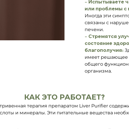
– Испытываете ч
или проблемы с
Иногда эти симпт
связаны с наруш
печени.
– Стремятся ул
состояние здоро
благополучия:
З
имеет решающее 
общего функцион
организма.
КАК ЭТО РАБОТАЕТ?
ривенная терапия препаратом Liver Purifier содержит
ислоты и минералы. Эти питательные вещества необ