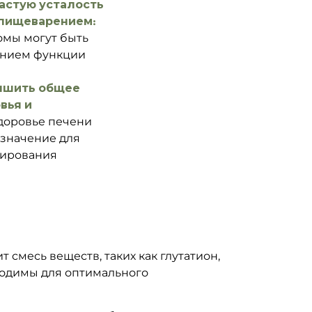
астую усталость
 пищеварением:
омы могут быть
ением функции
учшить общее
вья и
доровье печени
значение для
ирования
 смесь веществ, таких как глутатион,
ходимы для оптимального