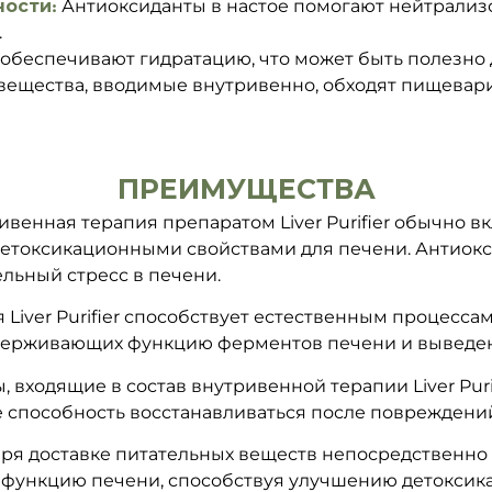
ности:
Антиоксиданты в настое помогают нейтрализ
.
беспечивают гидратацию, что может быть полезно 
вещества, вводимые внутривенно, обходят пищевар
ПРЕИМУЩЕСТВА
венная терапия препаратом Liver Purifier обычно в
 детоксикационными свойствами для печени. Антиок
льный стресс в печени.
Liver Purifier способствует естественным процесса
держивающих функцию ферментов печени и выведен
входящие в состав внутривенной терапии Liver Puri
е способность восстанавливаться после повреждени
ря доставке питательных веществ непосредственно в
и функцию печени, способствуя улучшению детоксик