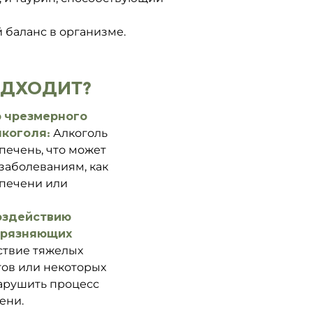
 баланс в организме.
ОДХОДИТ?
ю чрезмерного
лкоголя:
Алкоголь
печень, что может
 заболеваниям, как
 печени или
оздействию
агрязняющих
твие тяжелых
тов или некоторых
арушить процесс
ени.