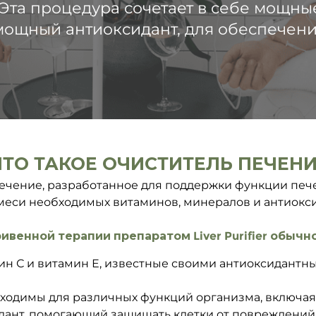
Эта процедура сочетает в себе мощны
мощный антиоксидант, для обеспечен
ЧТО ТАКОЕ ОЧИСТИТЕЛЬ ПЕЧЕНИ
лечение, разработанное для поддержки функции печ
смеси необходимых витаминов, минералов и антиокс
венной терапии препаратом Liver Purifier обычн
ин С и витамин Е, известные своими антиоксидант
бходимы для различных функций организма, включая
дант, помогающий защищать клетки от повреждений,