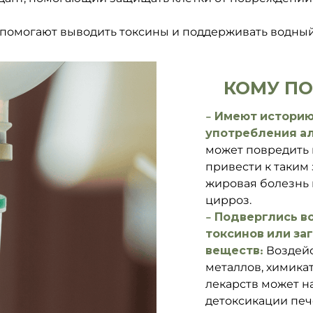
помогают выводить токсины и поддерживать водный
КОМУ П
– Имеют истори
употребления а
может повредить 
привести к таким
жировая болезнь
цирроз.
– Подверглись в
токсинов или з
веществ:
Воздейс
металлов, химика
лекарств может н
детоксикации печ