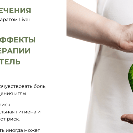
ЕЧЕНИЯ
ратом Liver
ЭФФЕКТЫ
ЕРАПИИ
ТЕЛЬ
очувствовать боль,
дения иглы.
риск
льная гигиена и
от риск.
ть иногда может