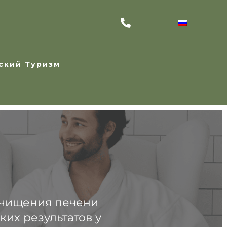
ский Туризм
 очищения печени
их результатов у