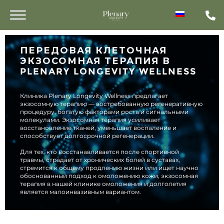
ПЕРЕДОВАЯ КЛЕТОЧНАЯ
ЭКЗОСОМНАЯ ТЕРАПИЯ В
PLENARY LONGEVITY WELLNESS
Клиника Plenary Longevity Wellness предлагает
экзосомную терапию — востребованную регенеративную
процедуру, богатую факторами роста и сигнальными
молекулами. Экзосомная терапия усиливает
восстановление тканей, уменьшает воспаление и
способствует долгосрочной регенерации.
Для тех, кто восстанавливается после спортивной
травмы, страдает от хронических болей в суставах,
стремится к общему продлению жизни или ищет научно
обоснованный подход к омоложению кожи, экзосомная
терапия в нашей клинике омоложения и долголетия
является малоинвазивным вариантом.